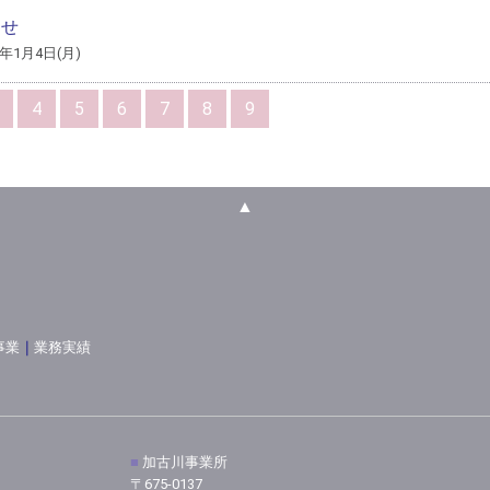
らせ
6年1月4日(月)
4
5
6
7
8
9
▲
事業
｜
業務実績
■
加古川事業所
〒675-0137