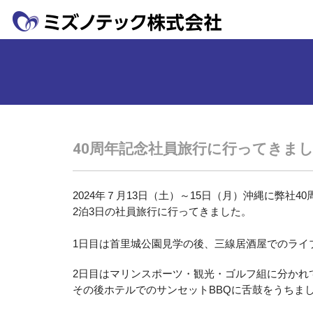
40周年記念社員旅行に行ってきま
2024
年７月
13
日（土）～
15
日（月）沖縄に弊社
40
2
泊
3
日の社員旅行に行ってきました。
1
日目は首里城公園見学の後、三線居酒屋でのライ
2
日目はマリンスポーツ・観光・ゴルフ組に分かれ
その後ホテルでのサンセット
BBQ
に舌鼓をうちま