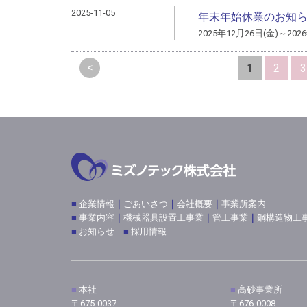
2025-11-05
年末年始休業のお知
2025年12月26日(金)～202
<
1
2
3
■
企業情報
｜
ごあいさつ
｜
会社概要
｜
事業所案内
■
事業内容
｜
機械器具設置工事業
｜
管工事業
｜
鋼構造物工
■
お知らせ
■
採用情報
■
本社
■
高砂事業所
〒675-0037
〒676-0008