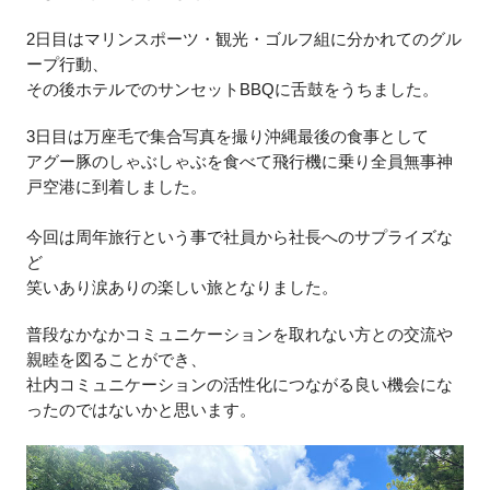
2
日目はマリンスポーツ・観光・ゴルフ組に分かれてのグル
ープ行動、
その後ホテルでのサンセット
BBQ
に舌鼓をうちました。
3
日目は万座毛で集合写真を撮り沖縄最後の食事として
アグー豚のしゃぶしゃぶを食べて飛行機に乗り全員無事神
戸空港に到着しました。
今回は周年旅行という事で社員から社長へのサプライズな
ど
笑いあり涙ありの楽しい旅となりました。
普段なかなかコミュニケーションを取れない方との交流や
親睦を図ることができ、
社内コミュニケーションの活性化につながる
良い機会にな
ったのではないかと思います。