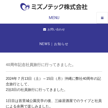
MENU
お問い合わせ
NEWS｜お知らせ
40周年記念社員旅行に行ってきました。
2024
年７月
13
日（土）～
15
日（月）沖縄に弊社
40
周年の記
念旅行として、
2
泊
3
日の社員旅行に行ってきました。
1
日目は首里城公園見学の後、三線居酒屋でのライブと社員
による余興で楽しみました。