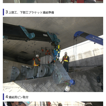
3
上部工、下部工ブラケット連結準備
4
連結用ピン取付