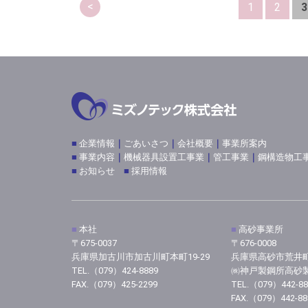
<
1
2
3
■
企業情報
｜
ごあいさつ
｜
会社概要
｜
事業所案内
■
事業内容
｜
機械器具設置工事業
｜
管工事業
｜
鋼構造物工
■
お知らせ
■
採用情報
■
本社
■
高砂事業所
〒675-0037
〒676-0008
兵庫県加古川市加古川町本町19-29
兵庫県高砂市荒井町新
TEL.（079）424-8889
㈱神戸製鋼所高砂
FAX.（079）425-2299
TEL.（079）442-88
FAX.（079）442-88