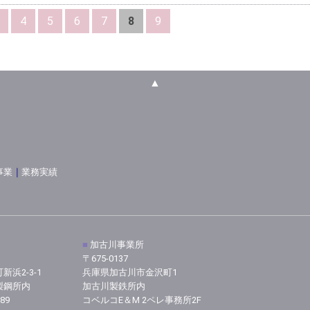
4
5
6
7
8
9
▲
事業
｜
業務実績
■
加古川事業所
〒675-0137
浜2-3-1
兵庫県加古川市金沢町1
製鋼所内
加古川製鉄所内
89
コベルコE＆M 2ペレ事務所2F