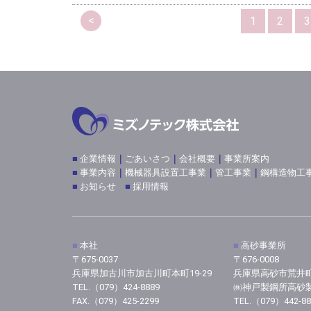
<
1
2
3
■
企業情報
｜
ごあいさつ
｜
会社概要
｜
事業所案内
■
事業内容
｜
機械器具設置工事業
｜
管工事業
｜
鋼構造物工
■
お知らせ
■
採用情報
■
本社
■
高砂事業所
〒675-0037
〒676-0008
兵庫県加古川市加古川町本町19-29
兵庫県高砂市荒井町新
TEL.（079）424-8889
㈱神戸製鋼所高砂
FAX.（079）425-2299
TEL.（079）442-88