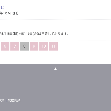
らせ
0年1月5日(日)
19年8月18日(日) ※8月16日(金)は営業しております。
6
7
8
9
10
11
▲
事業
｜
業務実績