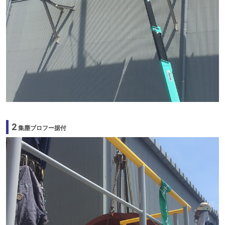
2
集塵ブロフー据付