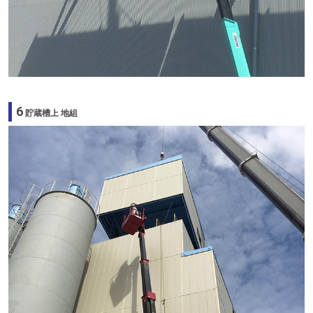
6
貯蔵槽上 地組