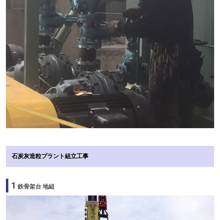
石炭灰造粒プラント組立工事
1
鉄骨架台 地組